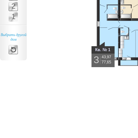
2
1
Выбрать другой
дом
Кв. № 1
3
43,97
77,65